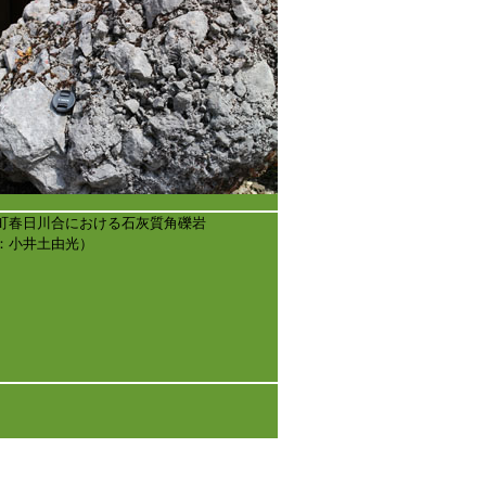
町春日川合における石灰質角礫岩
：小井土由光）