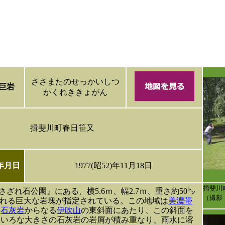
ささまたのせっかいしつ
巨岩
かくれききょがん
揖斐川町春日笹又
年月日
1977(昭52)年11月18日
揖斐川
ざれ石公園』にある、横5.6ｍ、幅2.7ｍ、重さ約50㌧
（撮影
ばれる巨大な岩塊が指定されている。この地域は
美濃帯
る
石灰岩
からなる
伊吹山
の東斜面にあたり、この斜面を
ろいろな大きさの石灰岩の岩屑が積み重なり、雨水に溶