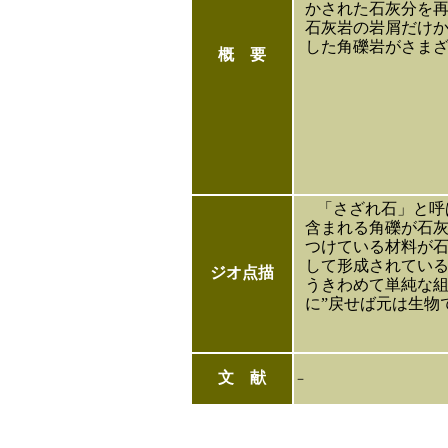
かされた石灰分を
石灰岩の岩屑だけ
した角礫岩がさま
概 要
「さざれ石」と呼
含まれる角礫が石
つけている材料が
して形成されている
ジオ点描
うきわめて単純な組
に”戻せば元は生物
文 献
－