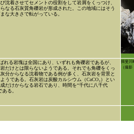
再び沈着させてセメントの役割をして岩屑をくっつけ、
からなる石灰質角礫岩が形成された。この地域にはそう
ざまな大きさで転がっている。
揖斐川
ばれる岩塊は全国にあり、いずれも角礫岩であるが、
（撮影
灰岩だけとは限らないようである。それでも角礫をくっ
石灰分からなる沈着物である例が多く、石灰岩を背景と
ようである。石灰岩は炭酸カルシウム（CaCO₃）とい
成だけからなる岩石であり、時間を“千代に八千代
である。