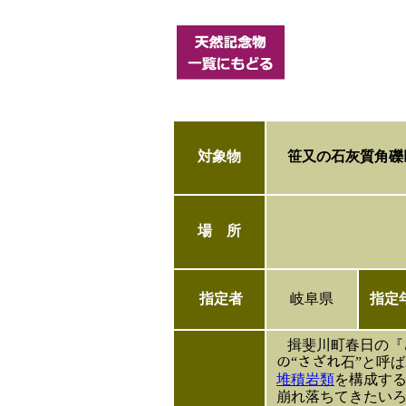
対象物
笹又の石灰質角礫
場 所
指定者
岐阜県
指定
揖斐川町春日の『さ
の“さざれ石”と呼
堆積岩類
を構成す
崩れ落ちてきたい