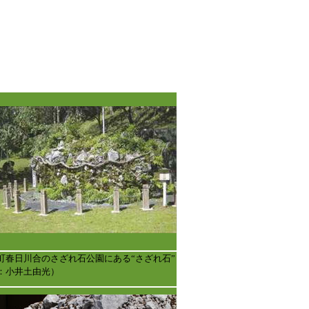
町春日川合のさざれ石公園にある“さざれ石”
：小井土由光）